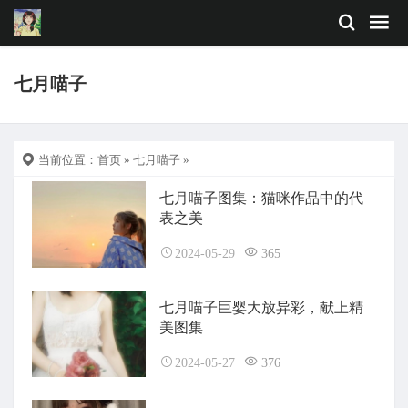
七月喵子
当前位置：
首页
»
七月喵子
»
七月喵子图集：猫咪作品中的代
表之美
2024-05-29
365
七月喵子巨婴大放异彩，献上精
美图集
2024-05-27
376