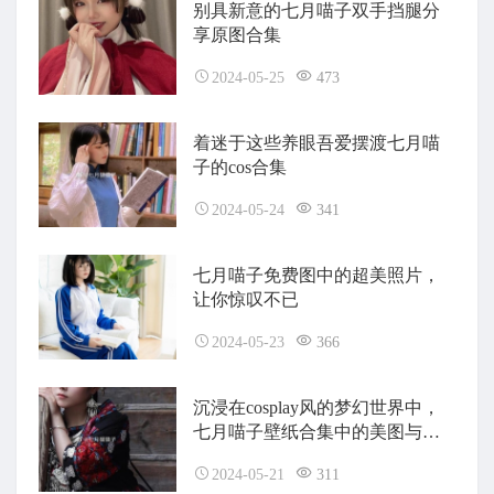
别具新意的七月喵子双手挡腿分
享原图合集
2024-05-25
473
着迷于这些养眼吾爱摆渡七月喵
子的cos合集
2024-05-24
341
七月喵子免费图中的超美照片，
让你惊叹不已
2024-05-23
366
沉浸在cosplay风的梦幻世界中，
七月喵子壁纸合集中的美图与你
同在
2024-05-21
311