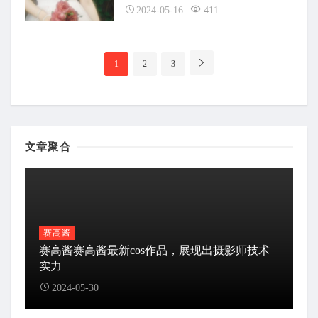
2024-05-16
411
分
1
2
3
页
导
航
文章聚合
赛高酱
赛高酱赛高酱最新cos作品，展现出摄影师技术
实力
2024-05-30