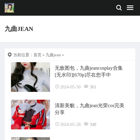
九曲JEAN
当前位置：
首页
»
九曲jean
»
无敌图包，九曲jeancosplay合集
[无水印][670p]尽在您手中
2024-05-30
361
清新美貌，九曲jean光荣cos完美
分享
2024-05-28
348