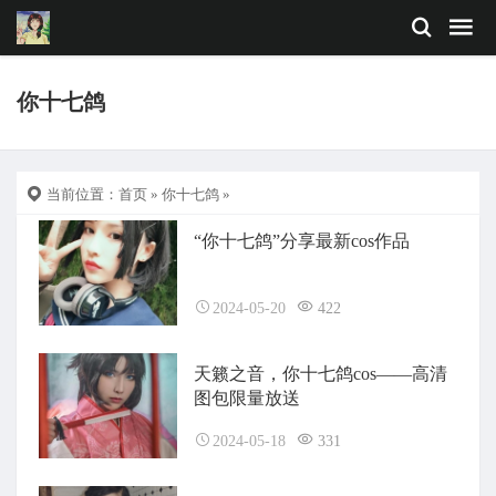
你十七鸽
当前位置：
首页
»
你十七鸽
»
“你十七鸽”分享最新cos作品
2024-05-20
422
天籁之音，你十七鸽cos——高清
图包限量放送
2024-05-18
331