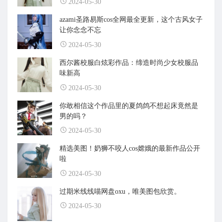
2024-05-30
azami圣路易斯cos全网最全更新，这个古风女子
让你念念不忘
2024-05-30
西尔酱校服白炫彩作品：缔造时尚少女校服品
味新高
2024-05-30
你敢相信这个作品里的夏鸽鸽不想起床竟然是
男的吗？
2024-05-30
精选美图！奶狮不咬人cos嫦娥的最新作品公开
啦
2024-05-30
过期米线线喵网盘oxu，唯美图包欣赏。
2024-05-30