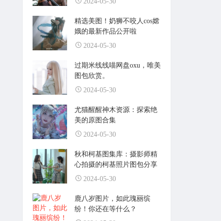
2024-05-30
精选美图！奶狮不咬人cos嫦
娥的最新作品公开啦
2024-05-30
过期米线线喵网盘oxu，唯美
图包欣赏。
2024-05-30
尤猫醒醒神木资源：探索绝
美的原图合集
2024-05-30
秋和柯基图集库：摄影师精
心拍摄的柯基照片图包分享
2024-05-30
鹿八岁图片，如此瑰丽缤
纷！你还在等什么？