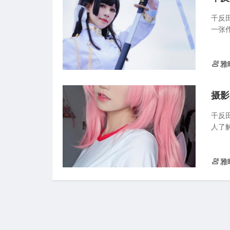
千反
一张
雅
摄影
千反
人了解
雅