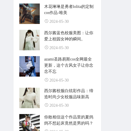
木花琳琳是勇者lolita的定制
cos作品-唯美
2024-05-30
西尔酱蓝色校服美图：让你
爱上校园女神的瞬间。
2024-05-30
azami圣路易斯cos全网最全
更新，这个古风女子让你念
念不忘
2024-05-30
西尔酱校服白炫彩作品：缔
造时尚少女校服品味新高
2024-05-30
你敢相信这个作品里的夏鸽
鸽不想起床竟然是男的吗？