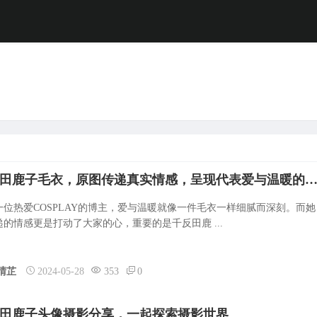
千反田鹿子毛衣，原图传递真实情感，呈现代表爱与温暖的
一位热爱COSPLAY的博主，爱与温暖就像一件毛衣一样细腻而深刻。而她
递的情感更是打动了大家的心，重要的是千反田鹿 ...
晴芷
2024-05-28
353
0
田鹿子头像摄影分享，一起探索摄影世界