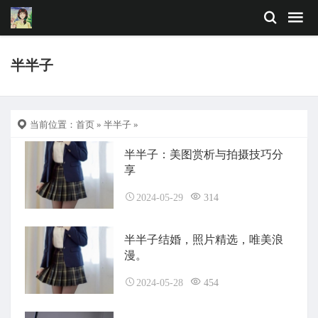
半半子
当前位置：
首页
»
半半子
»
半半子：美图赏析与拍摄技巧分
享
2024-05-29
314
半半子结婚，照片精选，唯美浪
漫。
2024-05-28
454