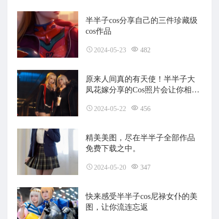
半半子cos分享自己的三件珍藏级
cos作品
2024-05-23
482
原来人间真的有天使！半半子大
凤花嫁分享的Cos照片会让你相信
奇迹。
2024-05-22
456
精美美图，尽在半半子全部作品
免费下载之中。
2024-05-20
347
快来感受半半子cos尼禄女仆的美
图，让你流连忘返