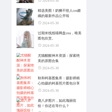
2024-05-30
精选美图！奶狮不咬人cos嫦
娥的最新作品公开啦
2024-05-30
过期米线线喵网盘oxu，唯美
图包欣赏。
2024-05-30
尤猫醒醒神木资源：探索绝
美的原图合集
2024-05-30
秋和柯基图集库：摄影师精
心拍摄的柯基照片图包分享
2024-05-30
鹿八岁图片，如此瑰丽缤
纷！你还在等什么？