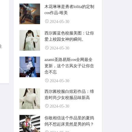
木花琳琳是勇者lolita的定制
cos作品-唯美
2024-05-30
西尔酱蓝色校服美图：让你
爱上校园女神的瞬间。
注
2024-05-30
azami圣路易斯cos全网最全
更新，这个古风女子让你念
念不忘
2024-05-30
西尔酱校服白炫彩作品：缔
造时尚少女校服品味新高
2024-05-30
你敢相信这个作品里的夏鸽
鸽不想起床竟然是男的吗？