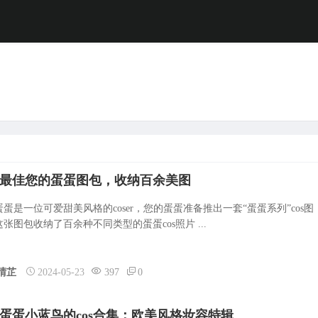
最佳您的蛋蛋图包，收纳百余美图
蛋是一位可爱甜美风格的coser，您的蛋蛋准备推出一套“蛋蛋系列”cos图
张图包收纳了百余种不同类型的蛋蛋cos照片 ...
晴芷
2024-05-23
397
0
蛋蛋小蓝鸟的cos合集：欧美风格妆容特辑