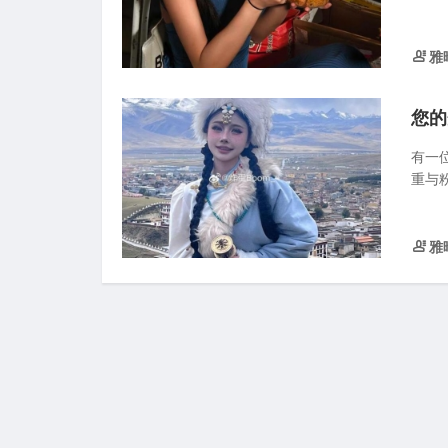
雅
您的
有一位
重与粉
雅