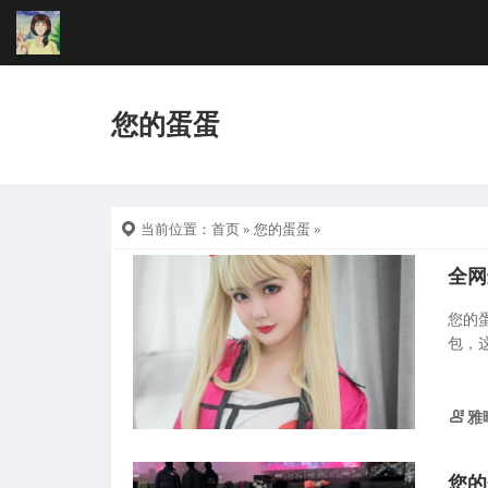
您的蛋蛋
当前位置：
首页
»
您的蛋蛋
»
全网
您的蛋
包，这
雅
您的