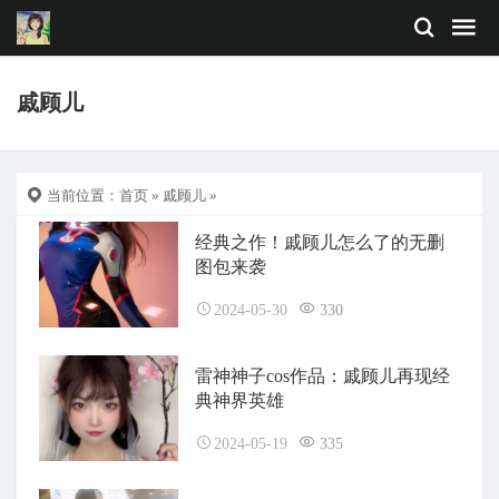
戚顾儿
当前位置：
首页
»
戚顾儿
»
经典之作！戚顾儿怎么了的无删
图包来袭
2024-05-30
330
雷神神子cos作品：戚顾儿再现经
典神界英雄
2024-05-19
335