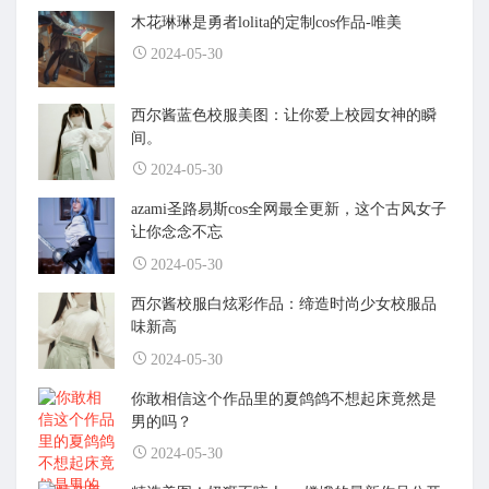
木花琳琳是勇者lolita的定制cos作品-唯美
2024-05-30
西尔酱蓝色校服美图：让你爱上校园女神的瞬
间。
2024-05-30
azami圣路易斯cos全网最全更新，这个古风女子
让你念念不忘
2024-05-30
西尔酱校服白炫彩作品：缔造时尚少女校服品
味新高
2024-05-30
你敢相信这个作品里的夏鸽鸽不想起床竟然是
男的吗？
2024-05-30