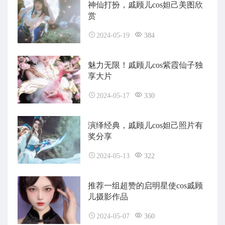
神仙打扮，戚顾儿cos妲己美图欣
赏
2024-05-19
384
魅力无限！戚顾儿cos紫霞仙子独
享大片
2024-05-17
330
演绎经典，戚顾儿cos妲己照片有
奖分享
2024-05-13
322
推荐一组超赞的启明星使cos戚顾
儿摄影作品
2024-05-07
360