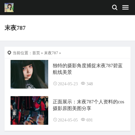
末夜787
当前位置：
首页
»
末夜787
»
独特的摄影角度捕捉末夜787碧蓝
航线美景
2024-05-23
348
正面展示：末夜787个人资料的cos
摄影原图美图分享
2024-05-05
691