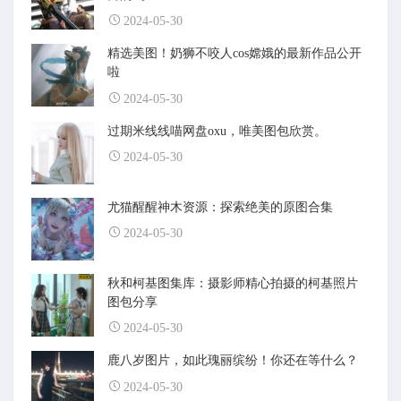
2024-05-30
精选美图！奶狮不咬人cos嫦娥的最新作品公开
啦
2024-05-30
过期米线线喵网盘oxu，唯美图包欣赏。
2024-05-30
尤猫醒醒神木资源：探索绝美的原图合集
2024-05-30
秋和柯基图集库：摄影师精心拍摄的柯基照片
图包分享
2024-05-30
鹿八岁图片，如此瑰丽缤纷！你还在等什么？
2024-05-30