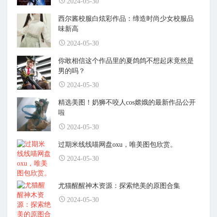
2024-05-30
西尔酱校服白炫彩作品：缔造时尚少女校服品
味新高
2024-05-30
你敢相信这个作品里的夏鸽鸽不想起床竟然是
男的吗？
2024-05-30
精选美图！奶狮不咬人cos嫦娥的最新作品公开
啦
2024-05-30
过期米线线喵网盘oxu，唯美图包欣赏。
2024-05-30
尤猫醒醒神木资源：探索绝美的原图合集
2024-05-30