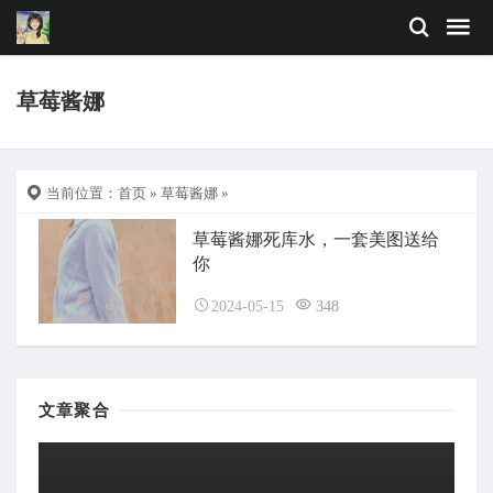
草莓酱娜
当前位置：
首页
»
草莓酱娜
»
草莓酱娜死库水，一套美图送给
你
2024-05-15
348
文章聚合