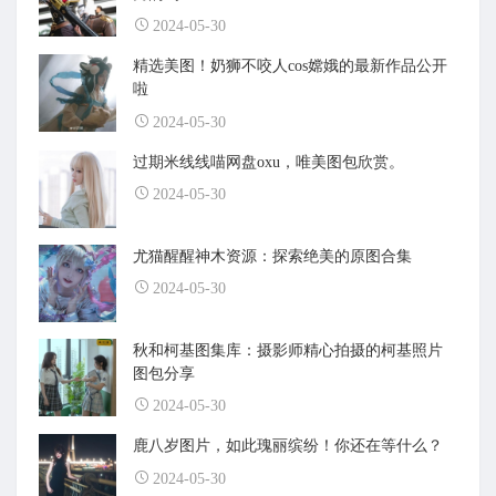
2024-05-30
精选美图！奶狮不咬人cos嫦娥的最新作品公开
啦
2024-05-30
过期米线线喵网盘oxu，唯美图包欣赏。
2024-05-30
尤猫醒醒神木资源：探索绝美的原图合集
2024-05-30
秋和柯基图集库：摄影师精心拍摄的柯基照片
图包分享
2024-05-30
鹿八岁图片，如此瑰丽缤纷！你还在等什么？
2024-05-30