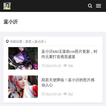
蓝小沂
当前位置：
首页
»
蓝小沂
»
蓝小沂kiki玉藻前cos照片更新，时
尚元素打造视觉盛宴
2024-05-29
330
宛若天使降临！蓝小沂的照片感
动人心
2024-05-28
292