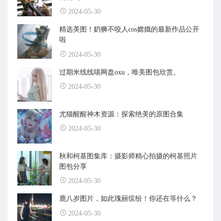
2024-05-30
精选美图！奶狮不咬人cos嫦娥的最新作品公开
啦
2024-05-30
过期米线线喵网盘oxu，唯美图包欣赏。
2024-05-30
尤猫醒醒神木资源：探索绝美的原图合集
2024-05-30
秋和柯基图集库：摄影师精心拍摄的柯基照片
图包分享
2024-05-30
鹿八岁图片，如此瑰丽缤纷！你还在等什么？
2024-05-30