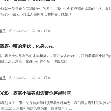
小喵是一位活跃在COS圈子中的博主，偶尔也会有点调皮捣蛋的性格。看
喵的cos图包不难让人感到开心和惊喜，她独具 ...
晴芷
2024-05-20
385
0
露露小喵的步伐，化身coser
露小喵女士依靠自己的才华和努力，而在众多coser中，跟随着露露小喵的
随二次元潮流，化身coser并不是一件困难的 ...
晴芷
2024-05-16
347
0
光影，露露小喵美图集带你穿越时空
咪我们来了，用一身身精美华服演绎着各种角色，我们可以看到露露小喵
作品以二次元风格和萌妹风格为主，仿佛成为了 ...