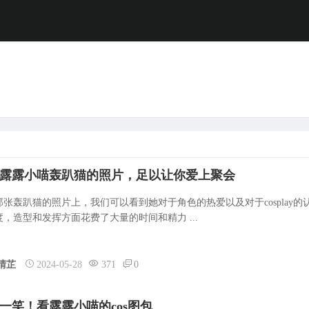
露露小喵轰趴猫的照片，足以让你爱上聚会
那张轰趴猫的照片上，我们可以看到她对于角色的热爱以及对于cosplay的
度，造型和发挥方面花费了大量的时间和精力 ...
晴芷
2024-05-28
371
0
一笑！看露露小喵的cos图包