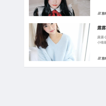
雅
露露
露露
小喵最
雅