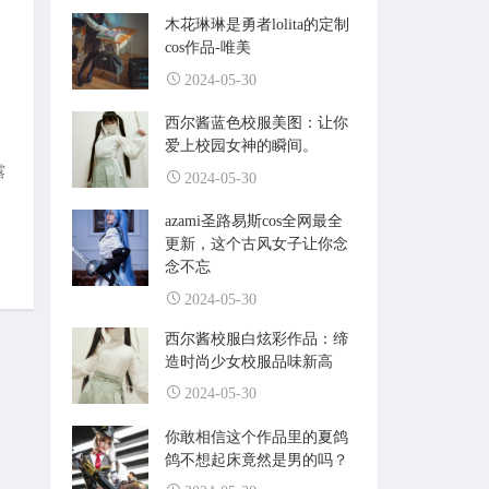
木花琳琳是勇者lolita的定制
cos作品-唯美
2024-05-30
西尔酱蓝色校服美图：让你
爱上校园女神的瞬间。
露
2024-05-30
azami圣路易斯cos全网最全
更新，这个古风女子让你念
念不忘
2024-05-30
西尔酱校服白炫彩作品：缔
造时尚少女校服品味新高
2024-05-30
你敢相信这个作品里的夏鸽
鸽不想起床竟然是男的吗？