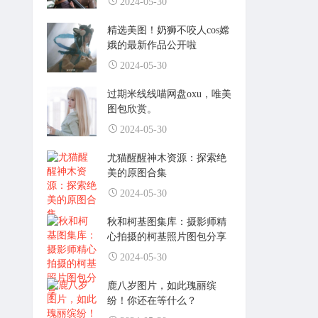
2024-05-30
精选美图！奶狮不咬人cos嫦
娥的最新作品公开啦
2024-05-30
过期米线线喵网盘oxu，唯美
图包欣赏。
2024-05-30
尤猫醒醒神木资源：探索绝
美的原图合集
2024-05-30
秋和柯基图集库：摄影师精
心拍摄的柯基照片图包分享
2024-05-30
鹿八岁图片，如此瑰丽缤
纷！你还在等什么？