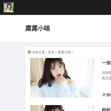
露露小喵
当前位置：
首页
»
露露小喵
»
一张
回到
真态
雅
轻松