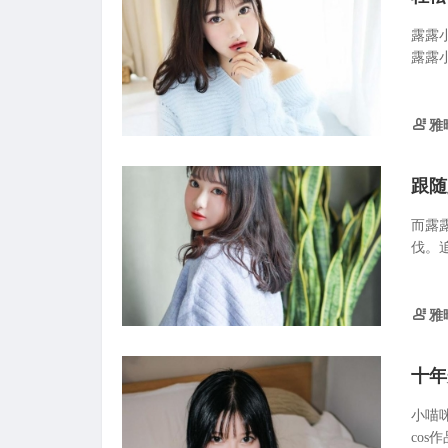
露露
露露小
雅
跟随
而露
伐。追
雅
十年
小喵
cos