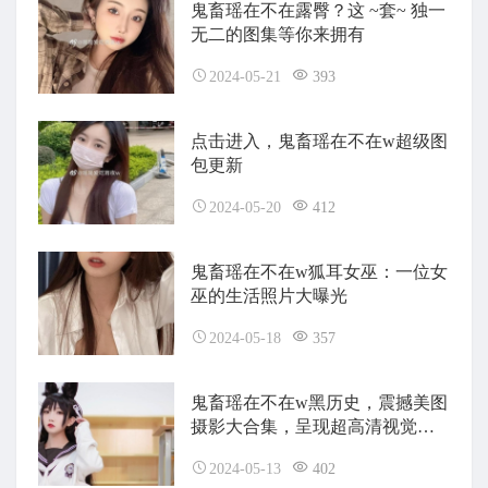
鬼畜瑶在不在露臀？这 ~套~ 独一
无二的图集等你来拥有
2024-05-21
393
点击进入，鬼畜瑶在不在w超级图
包更新
2024-05-20
412
鬼畜瑶在不在w狐耳女巫：一位女
巫的生活照片大曝光
2024-05-18
357
鬼畜瑶在不在w黑历史，震撼美图
摄影大合集，呈现超高清视觉享
受
2024-05-13
402