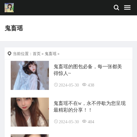
鬼畜瑶
当前位置：
首页
»
鬼畜瑶
»
鬼畜瑶的图包必备，每一张都美
得惊人~
2024-05-30
438
鬼畜瑶不在w，永不停歇为您呈现
最精彩的分享！！
2024-05-30
404