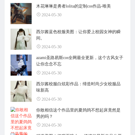
木花琳琳是勇者lolita的定制cos作品-唯美
2024-05-30
西尔酱蓝色校服美图：让你爱上校园女神的瞬
间。
2024-05-30
azami圣路易斯cos全网最全更新，这个古风女子
让你念念不忘
2024-05-30
西尔酱校服白炫彩作品：缔造时尚少女校服品
味新高
2024-05-30
你敢相信这个作品里的夏鸽鸽不想起床竟然是
男的吗？
2024-05-30