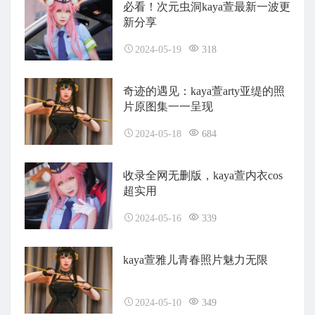
必看！次元虫洞kaya萱最新一波更
新分享
2024-05-19
318
奇迹的遇见：kaya萱arty亚缇的照
片原图集一一呈现
2024-05-18
684
收录全网无删版，kaya萱内衣cos
超实用
2024-05-16
339
kaya萱雅儿青春照片魅力无限
2024-05-10
349