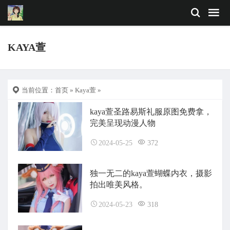
KAYA萱
当前位置：
首页
»
Kaya萱
»
kaya萱圣路易斯礼服原图免费拿，
完美呈现动漫人物
2024-05-25
372
独一无二的kaya萱蝴蝶内衣，摄影
拍出唯美风格。
2024-05-23
318