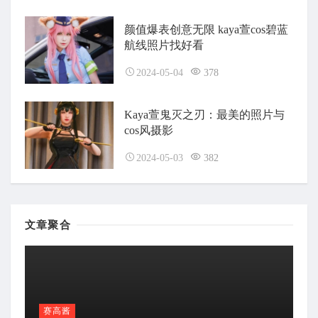
颜值爆表创意无限 kaya萱cos碧蓝
航线照片找好看
2024-05-04
378
Kaya萱鬼灭之刃：最美的照片与
cos风摄影
2024-05-03
382
文章聚合
赛高酱