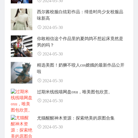
2024-05-30
西尔酱校服白炫彩作品：缔造时尚少女校服品
味新高
2024-05-30
你敢相信这个作品里的夏鸽鸽不想起床竟然是
男的吗？
2024-05-30
精选美图！奶狮不咬人cos嫦娥的最新作品公开
啦
2024-05-30
过期米线线喵网盘oxu，唯美图包欣赏。
2024-05-30
尤猫醒醒神木资源：探索绝美的原图合集
2024-05-30