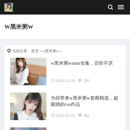
W黑米粥W
当前位置：
首页
»
w黑米粥w
»
w黑米粥wasmr合集，百听不厌
2024-05-28
326
为你带来w黑米粥w套图精选，超
吸睛的cos作品
2024-05-18
302