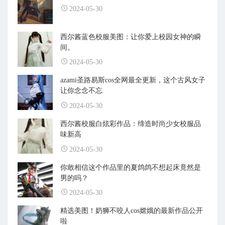
2024-05-30
西尔酱蓝色校服美图：让你爱上校园女神的瞬
间。
2024-05-30
azami圣路易斯cos全网最全更新，这个古风女子
让你念念不忘
2024-05-30
西尔酱校服白炫彩作品：缔造时尚少女校服品
味新高
2024-05-30
你敢相信这个作品里的夏鸽鸽不想起床竟然是
男的吗？
2024-05-30
精选美图！奶狮不咬人cos嫦娥的最新作品公开
啦