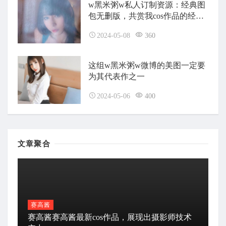
w黑米粥w私人订制资源：经典图
包无删版，共赏我cos作品的经典
之美
2024-05-08
360
这组w黑米粥w微博的美图一定要
为其代表作之一
2024-05-06
400
文章聚合
赛高酱
赛高酱赛高酱最新cos作品，展现出摄影师技术