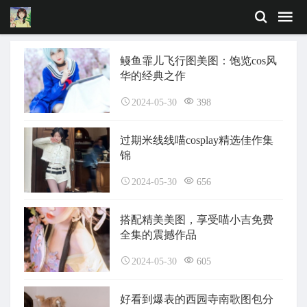
鳗鱼霏儿飞行图美图：饱览cos风
华的经典之作
2024-05-30
398
过期米线线喵cosplay精选佳作集
锦
2024-05-30
656
搭配精美美图，享受喵小吉免费
全集的震撼作品
2024-05-30
605
好看到爆表的西园寺南歌图包分