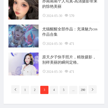
亦南南南个人写真-高清摄影带来
的惊艳美丽
2024-05-30
570
尤猫醒醒全部作品：充满魅力cos
作品合集
2024-05-30
471
原天夕子快手照片，精致摄影，
别样美丽的瞬间定格。
2024-05-30
471
分
1
2
3
4
5
...
290
页
导
航