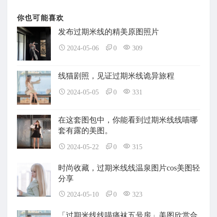
你也可能喜欢
发布过期米线的精美原图照片
2024-05-06
0
309
线猫剧照，见证过期米线诡异旅程
2024-05-05
0
331
在这套图包中，你能看到过期米线线喵哪
套有露的美图。
2024-05-22
0
315
时尚收藏，过期米线线温泉图片cos美图轻
分享
2024-05-10
0
323
「过期米线线喵痛袜五号房」美图欣赏合