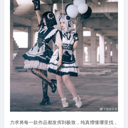
力求将每一款作品都发挥到极致，纯真懵懂哪里找，