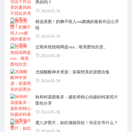
男的吗？
2024-05-30
精选美图！奶狮不咬人cos嫦娥的最新作品公开
啦
2024-05-30
过期米线线喵网盘oxu，唯美图包欣赏。
2024-05-30
尤猫醒醒神木资源：探索绝美的原图合集
2024-05-30
秋和柯基图集库：摄影师精心拍摄的柯基照片
图包分享
2024-05-30
鹿八岁图片，如此瑰丽缤纷！你还在等什么？
2024-05-30