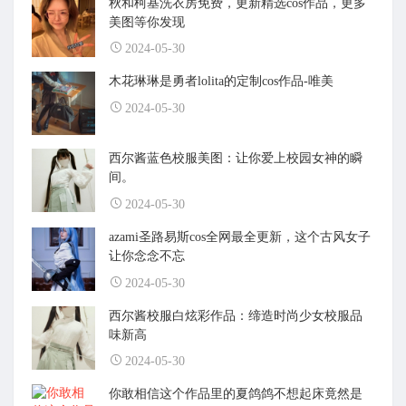
秋和柯基洗衣房免费，更新精选cos作品，更多
美图等你发现
2024-05-30
木花琳琳是勇者lolita的定制cos作品-唯美
2024-05-30
西尔酱蓝色校服美图：让你爱上校园女神的瞬
间。
2024-05-30
azami圣路易斯cos全网最全更新，这个古风女子
让你念念不忘
2024-05-30
西尔酱校服白炫彩作品：缔造时尚少女校服品
味新高
2024-05-30
你敢相信这个作品里的夏鸽鸽不想起床竟然是