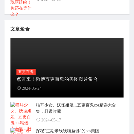
文章聚合
五更百鬼
点进来！微博五更百鬼的美图图片集合
2024-05-24
猫耳少女、妖怪姐姐...五更百鬼cos精选大合
集，赶紧收藏
2024-05-17
探秘“过期米线线喵圣诞”的cos美图