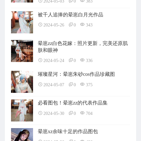
2024-05-03
0
383
被千人追捧的晕崽白月光作品
2024-05-26
0
343
晕崽zz白色花嫁：照片更新，完美还原肌
肤和眼神
2024-05-24
0
336
璀璨星河：晕崽朱砂cos作品珍藏图
2024-05-07
0
375
必看图包！晕崽zz的代表作品集
2024-05-30
0
704
晕崽xz余味十足的作品图包