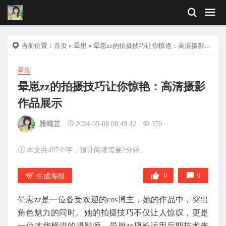
当前位置：
首页
»
晕崽
» 晕崽zz的拍摄技巧让你惊艳：高清摄影作品展示
晕崽
晕崽zz的拍摄技巧让你惊艳：高清摄影
作品展示
雅晴芷
2024-05-08 08:49:42
370
本文共497个字，预计阅读需要2分钟。
0
0
生成海报
晕崽zz是一位备受欢迎的cos博主，她的作品中，突出
角色魅力的同时。她的拍摄技巧不仅让人惊叹，更是
一位才华横溢的摄影师，晕崽zz擅长运用后期技术来