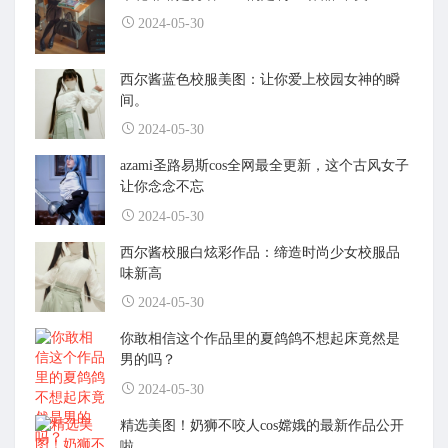
2024-05-30
西尔酱蓝色校服美图：让你爱上校园女神的瞬
间。
2024-05-30
azami圣路易斯cos全网最全更新，这个古风女子
让你念念不忘
2024-05-30
西尔酱校服白炫彩作品：缔造时尚少女校服品
味新高
2024-05-30
你敢相信这个作品里的夏鸽鸽不想起床竟然是
男的吗？
2024-05-30
精选美图！奶狮不咬人cos嫦娥的最新作品公开
啦