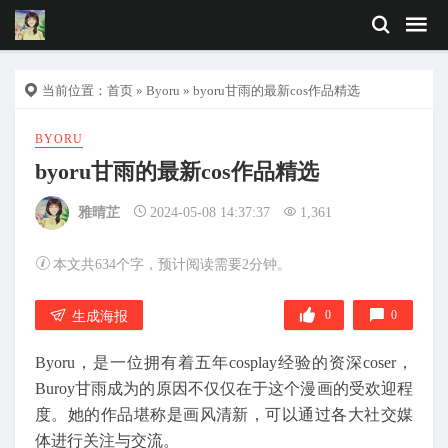
当前位置：
首页
»
Byoru
» byoru甘雨的最新cos作品精选
BYORU
byoru甘雨的最新cos作品精选
雅晴芷
2024-05-08 14:37:37
1,361
本文共634个字，预计阅读需要2分钟。
0
0
生成海报
Byoru，是一位拥有着五年cosplay经验的资深coser，
Buroy甘雨成为的原因不仅仅在于这个漫画的受欢迎程
度。她的作品堪称是画风清新，可以通过各大社交媒
体进行关注与交流。