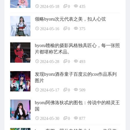
2024-05-18
0
435
领略byoru次元代表之美，扣人心弦
2024-05-16
0
375
byoru赣榆的摄影风格独具匠心，每一张照
片都堪称艺术品。
2024-05-28
0
493
发现byoru酒吞童子百度云的cos作品系列
图片
2024-05-17
0
509
byoru阿佛洛狄忒的图包：传说中的精灵王
国
2024-05-30
0
877