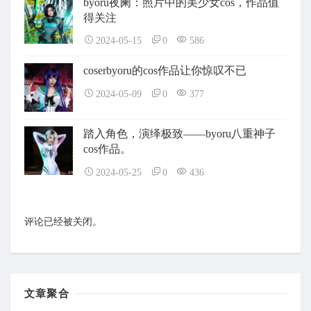
byoru夜阑：照片中的美少女cos，作品值
得关注
2024-05-15
0
586
coserbyoru的cos作品让你惊叹不已
2024-05-09
0
377
踏入角色，演绎极致——byoru八重神子
cos作品。
2024-05-25
0
436
评论已经被关闭。
文章聚合