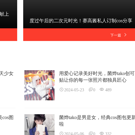
献上
度过午后的二次元时光！赛高酱私人订制cos分享
下一篇
飞天少女
用爱心记录美好时光，菌烨tako创可
贴让你的每一张照片都独具匠心
2024-05-23
0
489
cos图
菌烨tako是男是女，经典cos图包更
啦
2024-05-06
0
332