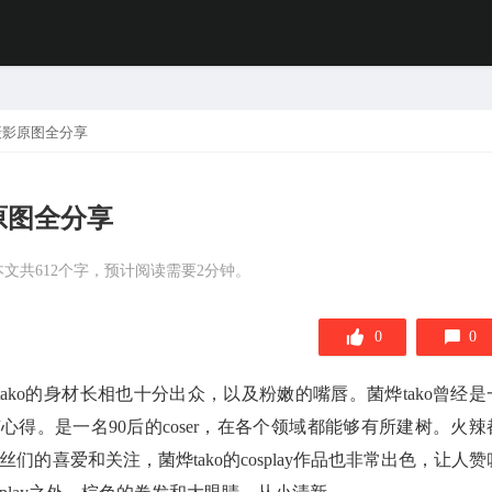
海摄影原图全分享
原图全分享
本文共612个字，预计阅读需要2分钟。
0
0
烨tako的身材长相也十分出众，以及粉嫩的嘴唇。菌烨tako曾经是
得。是一名90后的coser，在各个领域都能够有所建树。火辣
们的喜爱和关注，菌烨tako的cosplay作品也非常出色，让人赞