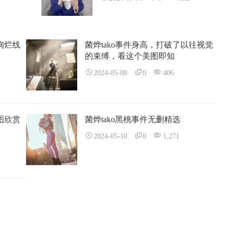
绚烂线
菌烨tako事件身高，打破了以往视觉
的束缚，看这个美图即知
2024-05-08
0
406
图欣赏
菌烨tako黑桃事件无删精选
2024-05-10
0
1,271