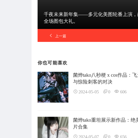
千夜未来新年集——多元化美图轮番上演，
全场图包大礼。
上一篇
你也可能喜欢
菌烨tako八秒梗 x cos作品：
与惊险刺客的对决
2024-05-05
0
606
菌烨tako重坦展示新作品：绝美
片合集
2024-05-07
0
656