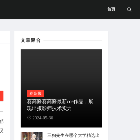
首页
文章聚合
赛高酱
赛高酱赛高酱最新cos作品，展
现出摄影师技术实力
一
2024-05-30
都
叹
三狗先生在哪个大学精选出