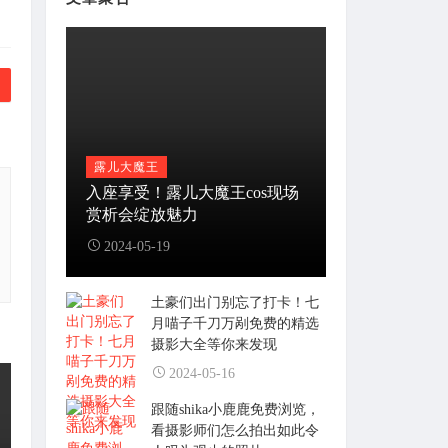
露儿大魔王
入座享受！露儿大魔王cos现场
赏析会绽放魅力
2024-05-19
土豪们出门别忘了打卡！七
月喵子千刀万剐免费的精选
摄影大全等你来发现
2024-05-16
跟随shika小鹿鹿免费浏览，
看摄影师们怎么拍出如此令