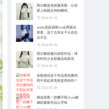
西尔酱蓝色校服美图：让你
爱上校园女神的瞬间。
2024-05-30
azami圣路易斯cos全网最全
更新，这个古风女子让你念
念不忘
2024-05-30
西尔酱校服白炫彩作品：缔
造时尚少女校服品味新高
2024-05-30
你敢相信这个作品里的夏鸽
鸽不想起床竟然是男的吗？
2024-05-30
精选美图！奶狮不咬人cos嫦
娥的最新作品公开啦