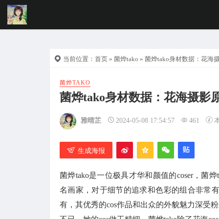
当前位置：
首页
»
菌烨tako
» 菌烨tako身材数据：花
菌烨TAKO
菌烨tako身材数据：花海摄影
雅晴芷
2024-05-08 17:54:57
461
生成海报
菌烨tako是一位极具才华和颜值的coser，菌
名画家，对于细节的追求和色彩的组合非常有心
有，其优秀的cos作品和出众的外貌魅力深受粉丝