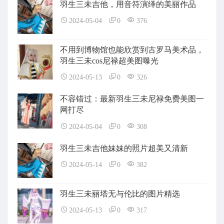
羽生三未吉他，用音符演绎的美丽作品
2024-05-04
0
376
不用到博物馆也能欣赏到古罗马美术品，
羽生三未cos尼禄超美图曝光
2024-05-13
0
326
不容错过：最新羽生三未尼禄免费美图一
网打尽
2024-05-04
0
308
羽生三未吉他妹妹的照片超美又清新
2024-05-14
0
382
羽生三未丽塔无与伦比的图片精选
2024-05-13
0
317