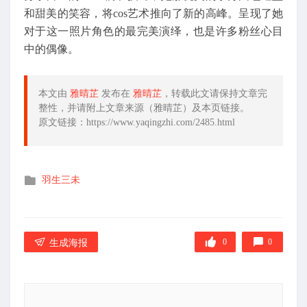
和甜美的笑容，将cos艺术推向了新的高峰。呈现了她
对于这一照片角色的最完美演绎，也是许多粉丝心目
中的偶像。
本文由
雅晴芷
发布在
雅晴芷
，转载此文请保持文章完
整性，并请附上文章来源（雅晴芷）及本页链接。
原文链接：https://www.yaqingzhi.com/2485.html
发
羽生三未
布
在
0
0
生成海报