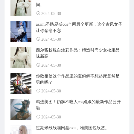
间。
2024-05-30
azami圣路易斯cos全网最全更新，这个古风女子
让你念念不忘
2024-05-30
西尔酱校服白炫彩作品：缔造时尚少女校服品
味新高
2024-05-30
你敢相信这个作品里的夏鸽鸽不想起床竟然是
男的吗？
2024-05-30
精选美图！奶狮不咬人cos嫦娥的最新作品公开
啦
2024-05-30
过期米线线喵网盘oxu，唯美图包欣赏。