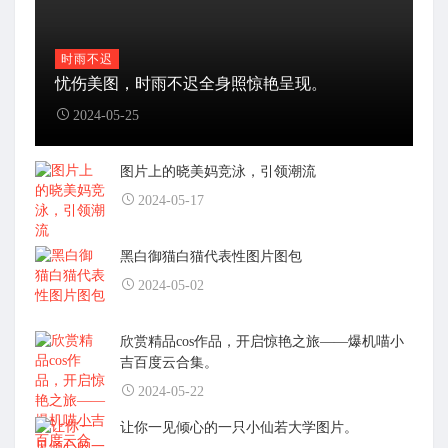
时雨不迟
忧伤美图，时雨不迟全身照惊艳呈现。
2024-05-25
图片上的晓美妈竞泳，引领潮流
2024-05-17
黑白御猫白猫代表性图片图包
2024-05-02
欣赏精品cos作品，开启惊艳之旅——爆机喵小
吉百度云合集。
2024-05-22
让你一见倾心的一只小仙若大学图片。