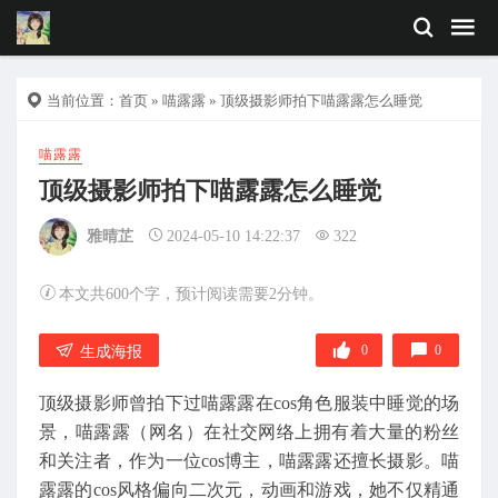
当前位置：
首页
»
喵露露
» 顶级摄影师拍下喵露露怎么睡觉
喵露露
顶级摄影师拍下喵露露怎么睡觉
雅晴芷
2024-05-10 14:22:37
322
本文共600个字，预计阅读需要2分钟。
0
0
生成海报
顶级摄影师曾拍下过喵露露在cos角色服装中睡觉的场
景，喵露露（网名）在社交网络上拥有着大量的粉丝
和关注者，作为一位cos博主，喵露露还擅长摄影。喵
露露的cos风格偏向二次元，动画和游戏，她不仅精通