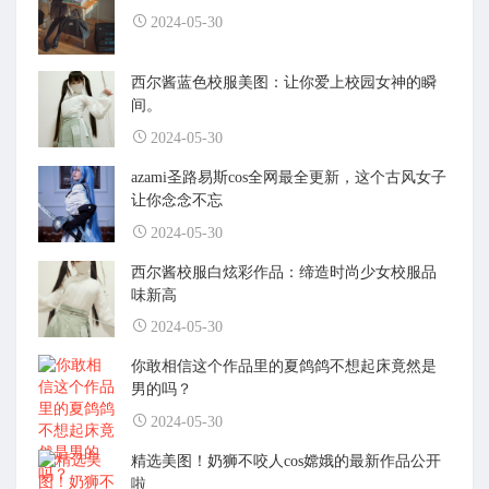
2024-05-30
西尔酱蓝色校服美图：让你爱上校园女神的瞬
间。
2024-05-30
azami圣路易斯cos全网最全更新，这个古风女子
让你念念不忘
2024-05-30
西尔酱校服白炫彩作品：缔造时尚少女校服品
味新高
2024-05-30
你敢相信这个作品里的夏鸽鸽不想起床竟然是
男的吗？
2024-05-30
精选美图！奶狮不咬人cos嫦娥的最新作品公开
啦