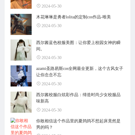
2024-05-30
木花琳琳是勇者lolita的定制cos作品-唯美
2024-05-30
西尔酱蓝色校服美图：让你爱上校园女神的瞬
间。
2024-05-30
azami圣路易斯cos全网最全更新，这个古风女子
让你念念不忘
2024-05-30
西尔酱校服白炫彩作品：缔造时尚少女校服品
味新高
2024-05-30
你敢相信这个作品里的夏鸽鸽不想起床竟然是
男的吗？