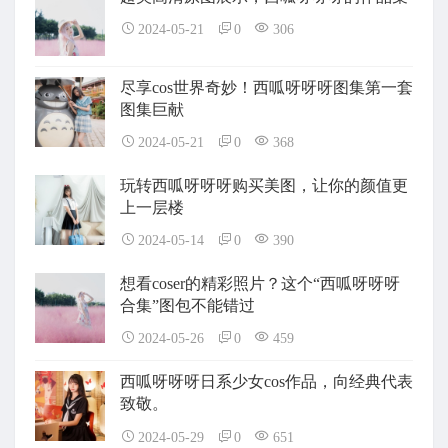
2024-05-21
0
306
尽享cos世界奇妙！西呱呀呀呀图集第一套
图集巨献
2024-05-21
0
368
玩转西呱呀呀呀购买美图，让你的颜值更
上一层楼
2024-05-14
0
390
想看coser的精彩照片？这个“西呱呀呀呀
合集”图包不能错过
2024-05-26
0
459
西呱呀呀呀日系少女cos作品，向经典代表
致敬。
2024-05-29
0
651