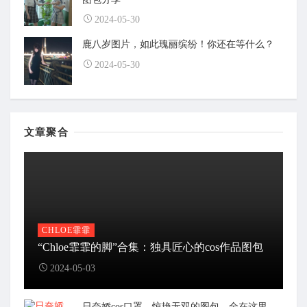
2024-05-30
鹿八岁图片，如此瑰丽缤纷！你还在等什么？
2024-05-30
文章聚合
CHLOE霏霏
“Chloe霏霏的脚”合集：独具匠心的cos作品图包
2024-05-03
日奈娇cos口罩，惊艳无双的图包，全在这里