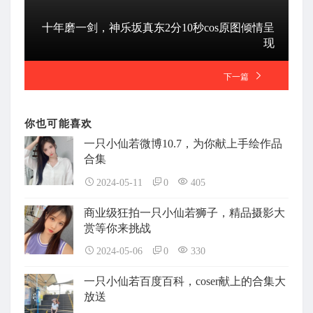
十年磨一剑，神乐坂真东2分10秒cos原图倾情呈
现
下一篇
你也可能喜欢
一只小仙若微博10.7，为你献上手绘作品
合集
2024-05-11
0
405
商业级狂拍一只小仙若狮子，精品摄影大
赏等你来挑战
2024-05-06
0
330
一只小仙若百度百科，coser献上的合集大
放送