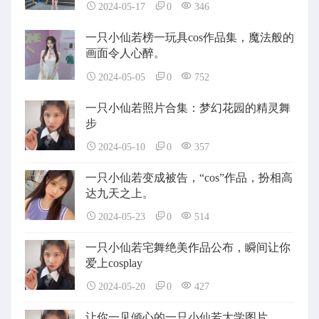
2024-05-17
0
346
一只小仙若榜一玩具cos作品集，魔法般的
画面令人心醉。
2024-05-05
0
752
一只小仙若照片合集：梦幻花园的精灵舞
步
2024-05-10
0
357
一只小仙若变成被告，“cos”作品，扮相高
达九天之上。
2024-05-23
0
514
一只小仙若宅舞绝美作品公布，瞬间让你
爱上cosplay
2024-05-20
0
427
让你一见倾心的一只小仙若大学图片。