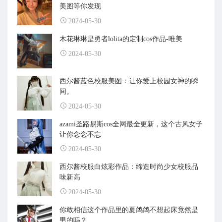
美图等你发现
2024-05-30
木花琳琳是勇者lolita的定制cos作品-唯美
2024-05-30
西尔酱蓝色校服美图：让你爱上校园女神的瞬
间。
2024-05-30
azami圣路易斯cos全网最全更新，这个古风女子
让你念念不忘
2024-05-30
西尔酱校服白炫彩作品：缔造时尚少女校服品
味新高
2024-05-30
你敢相信这个作品里的夏鸽鸽不想起床竟然是
男的吗？