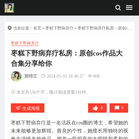
当前位置：
首页
»
枣糕下野病弃疗
» 枣糕下野病弃疗私房：原创cos作品大合集分享给你
枣糕下野病弃疗
枣糕下野病弃疗私房：原创cos作品大
合集分享给你
雅晴芷
2024-05-02 18:40:27
868
本文共536个字，预计阅读需要2分钟。
0
0
生成海报
枣糕下野病弃疗是一名活跃在cos圈的博主，希望她的
未来能够更加辉煌。善良的个性，她擅长用独特的视
角去演绎各种作品，拥有一双明亮的大眼睛和柔和的