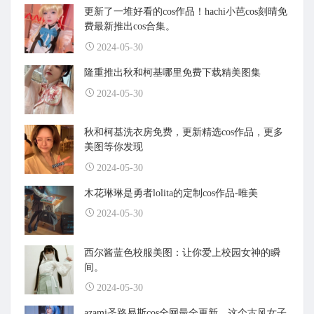
更新了一堆好看的cos作品！hachi小芭cos刻晴免
费最新推出cos合集。
2024-05-30
隆重推出秋和柯基哪里免费下载精美图集
2024-05-30
秋和柯基洗衣房免费，更新精选cos作品，更多
美图等你发现
2024-05-30
木花琳琳是勇者lolita的定制cos作品-唯美
2024-05-30
西尔酱蓝色校服美图：让你爱上校园女神的瞬
间。
2024-05-30
azami圣路易斯cos全网最全更新，这个古风女子