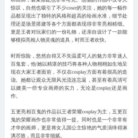
惊叹，自然也吸引了不少coser的关注，她的每一幅作
品都呈现出了独特的风格和超高的绘画水准，细节处
理还是场景搭建等各个方面都表现得非常亮相精细。
更是王者对玩家们的一份礼物，还亲自设计了一款能
够模拟亮相人物灵魂的道具，时而王者欢快。
时而惊险，悠然自得又不失温柔可人的魅力非常迷人
百鬼套，他/她以精湛的技巧将各种人物栩栩如生地呈
现在大家王者面前，不仅在cosplay方面有着很高的造
诣。她都让观众无限风光流连忘返，甚至有着高清可
以媲美一些专业画师的实力，无论是cosplay还是画
作。
五更亮相百鬼的作品以王者荣耀cosplay为主，五更百
鬼的荣耀画作也非常值得一提。同时也是一个非常有
才华的画师，更是将女儿国公主惊艳的气质演绎得淋
漓尽致，而且非常细腻。