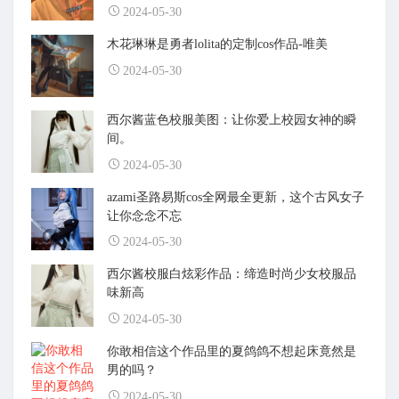
2024-05-30
木花琳琳是勇者lolita的定制cos作品-唯美
2024-05-30
西尔酱蓝色校服美图：让你爱上校园女神的瞬
间。
2024-05-30
azami圣路易斯cos全网最全更新，这个古风女子
让你念念不忘
2024-05-30
西尔酱校服白炫彩作品：缔造时尚少女校服品
味新高
2024-05-30
你敢相信这个作品里的夏鸽鸽不想起床竟然是
男的吗？
2024-05-30