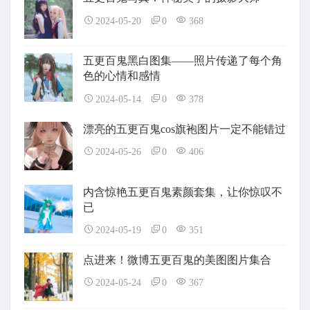
2024-05-20
0
368
五更百鬼黑白图集——照片传递了每个角
色的心情和感情
2024-05-14
0
378
漂亮的五更百鬼cos旗袍图片一定不能错过
2024-05-26
0
406
内含惊艳五更百鬼素颜套集，让你惊叹不
已
2024-05-19
0
351
点进来！微博五更百鬼的美图图片集合
2024-05-24
0
367