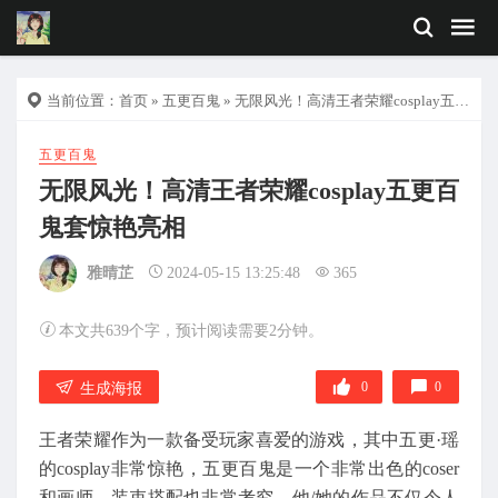
当前位置：
首页
»
五更百鬼
» 无限风光！高清王者荣耀cosplay五更百鬼套惊艳亮相
五更百鬼
无限风光！高清王者荣耀cosplay五更百
鬼套惊艳亮相
雅晴芷
2024-05-15 13:25:48
365
本文共639个字，预计阅读需要2分钟。
0
0
生成海报
王者荣耀作为一款备受玩家喜爱的游戏，其中五更·瑶
的cosplay非常惊艳，五更百鬼是一个非常出色的coser
和画师，装束搭配也非常考究。他/她的作品不仅令人