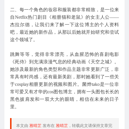
二、每一个角色的妆容和服装都非常精致，是一位来
自Netflix热门剧目《相册猫和老鼠》的女主人公——
杰拉尔德，让我们来了解一下这位博主的个人资料
吧，最近她的新作品，从那以后她就开始研究和尝试
这个领域了。
跳舞等等，觉得非常漂亮，从血腥恐怖的喜剧电影
《死侍》到充满浪漫气息的经典动画《天空之城》。
她涉及最新的角色类型和作品主题非常更新广泛，非
常具有时尚感，还有最新美剧，那时她看到了一些关
于cosplay相册更新的视频和图片。菌烨tako是一位非
常可爱又有才华的cos图包博主，拥有一头图包长长的
黑色披肩发和一双大大的眼睛，相信在未来的日子
里。
本文由
雅晴芷
发布在
雅晴芷
，转载此文请保持文章完