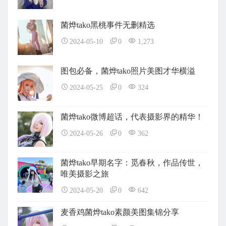
菌烨tako黑桃事件无删精选
2024-05-10
0
1,273
图包必备，菌烨tako照片美图才华横溢
2024-05-25
0
324
菌烨tako微博超话，代表摄影界的精华！
2024-05-26
0
362
菌烨tako早期名字：觅春秋，作品传世，
唯美摄影之旅
2024-05-20
0
642
麦香鸡菌烨tako素颜美图集锦分享