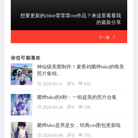
想要更新的chloe霏霏霏cos作品？来这里看看我
的最新分享
下一篇
你也可能喜欢
神仙级美图制作！麦香鸡菌烨tako的唯美
照片集锦。
2024-05-11
0
610
菌烨tako的8秒：一组超美的照片合集
2024-05-20
0
336
菌烨tako是男是女，经典cos图包更新啦
2024-05-06
0
333