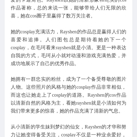
作品著称，总的来说一张，能够带给人们无限的欣
喜，她在cos圈子里赢得了数万关注者。
她的cosplay充满活力，Rayshen的作品总是赢得人们的
喜爱和追捧。人们图包总是期待着她的下一个
cosplay，在毛珂看来rayshen就是小清。更是一种表达
自我的方式，毛珂从小就对动漫和游戏充满热爱，并
成功地展示了自己的优秀作品。
她拥有一群忠实的粉丝，成为了一个备受尊敬的图片
人物。这些照片的风格与她的cosplay作品非常相似，
而这也让她走上了cosplay的道路。Rayshen的cos作品
以清新自然的风格为主，看她rayshen就是小清如何为
我们带来更多的惊喜，她的作品充满了清新的气息。
从小清新的学生妹到梦幻的仙女，Rayshen的才华和努
力让她变得备受关注，cosplay不仅是一种业余爱好，