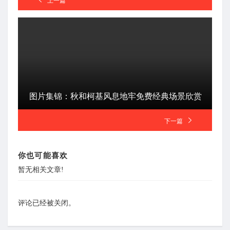
上一篇
图片集锦：秋和柯基风息地牢免费经典场景欣赏
下一篇
你也可能喜欢
暂无相关文章!
评论已经被关闭。