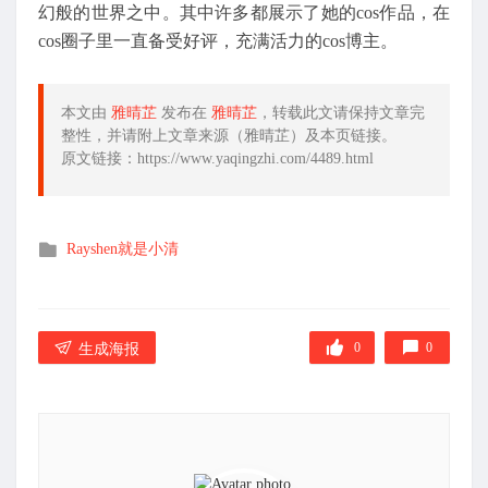
幻般的世界之中。其中许多都展示了她的cos作品，在
cos圈子里一直备受好评，充满活力的cos博主。
本文由
雅晴芷
发布在
雅晴芷
，转载此文请保持文章完
整性，并请附上文章来源（雅晴芷）及本页链接。
原文链接：https://www.yaqingzhi.com/4489.html
发
Rayshen就是小清
布
在
0
0
生成海报