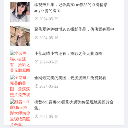
珍视照片集，记录真实cos作品的点滴精彩——
arty亚缇的淘宝
2024-05-29
聚焦夏鸽鸽微博2019摄影作品，仿佛置身画中
2024-05-16
小蓝鸟喵小吉还有：摄影之美无删原图
2024-05-29
全网最完美的美图，云溪溪照片免费观看
2024-05-22
桃昔doll露娜cos摄影大师为你呈现绝美照片合
集。
2024-05-10