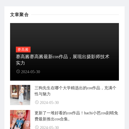
文章聚合
赛高酱
赛高酱赛高酱最新cos作品，展现出摄影师技术
实力
2024-05-30
三狗先生在哪个大学精选出的cos作品，充满个
性与魅力
2024-05-30
更新了一堆好看的cos作品！hachi小芭cos刻晴免
费最新推出cos合集。
2024-05-30