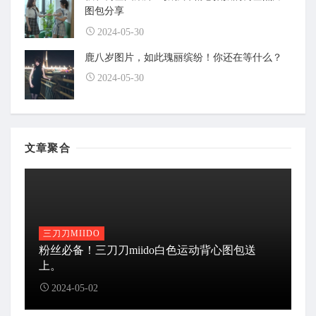
图包分享
2024-05-30
鹿八岁图片，如此瑰丽缤纷！你还在等什么？
2024-05-30
文章聚合
三刀刀MIIDO
粉丝必备！三刀刀miido白色运动背心图包送
上。
2024-05-02