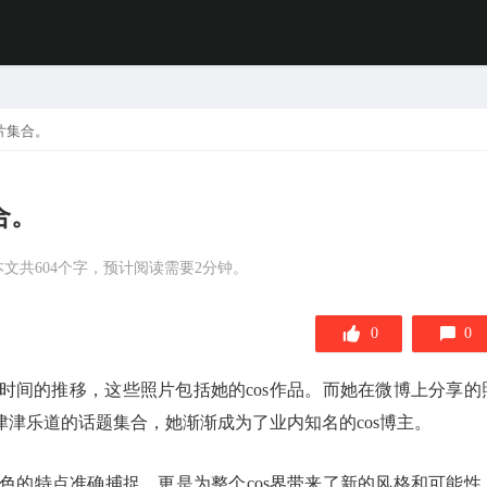
片集合。
合。
本文共604个字，预计阅读需要2分钟。
0
0
，随着时间的推移，这些照片包括她的cos作品。而她在微博上分享的
津津乐道的话题集合，她渐渐成为了业内知名的cos博主。
色的特点准确捕捉。更是为整个cos界带来了新的风格和可能性