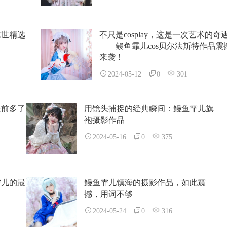
惊世精选
不只是cosplay，这是一次艺术的奇
——鳗鱼霏儿cos贝尔法斯特作品震
来袭！
2024-05-12
0
301
眼前多了
用镜头捕捉的经典瞬间：鳗鱼霏儿旗
袍摄影作品
2024-05-16
0
375
霏儿的最
鳗鱼霏儿镇海的摄影作品，如此震
撼，用词不够
2024-05-24
0
316