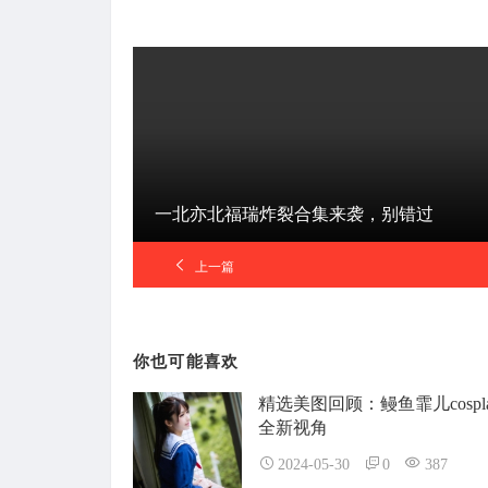
一北亦北福瑞炸裂合集来袭，别错过
上一篇
你也可能喜欢
精选美图回顾：鳗鱼霏儿cospl
全新视角
2024-05-30
0
387