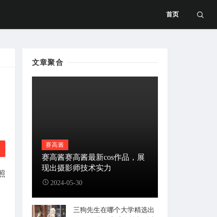
首页
文章聚合
赛高酱
赛高酱赛高酱最新cos作品，展
现出摄影师技术实力
照
2024-05-30
三狗先生在哪个大学精选出
，