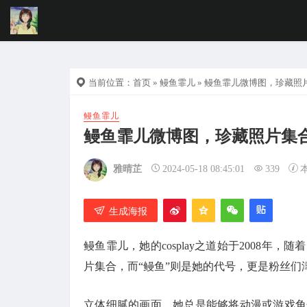
当前位置：
首页
»
鳗鱼霏儿
» 鳗鱼霏儿微博图，珍藏照
鳗鱼霏儿
鳗鱼霏儿微博图，珍藏照片集
雅晴芷
2024-05-18 08:45:01
339
生成海报
鳗鱼霏儿，她的cosplay之道始于2008年
片集合，而“鳗鱼”则是她的代号，更是粉丝们
立体细腻的画面，她总是能够将动漫或游戏角