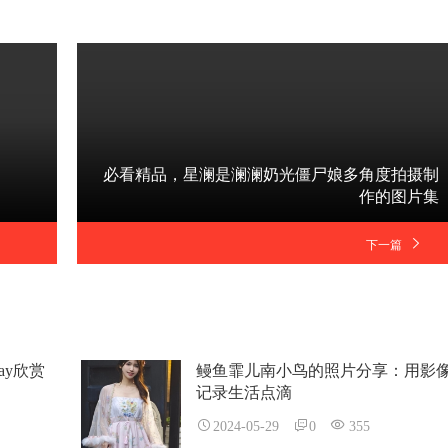
必看精品，星澜是澜澜奶光僵尸娘多角度拍摄制
作的图片集
下一篇
ay欣赏
鳗鱼霏儿南小鸟的照片分享：用影
记录生活点滴
2024-05-29
0
355