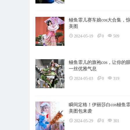
鳗鱼霏儿赛车娘cos大合集，
美图
2024-05-19
0
509
鳗鱼霏儿的旗袍cos，让你的
一丝优雅气息
2024-05-03
0
319
瞬间定格！伊丽莎白cos鳗鱼
美图包来袭
2024-05-29
0
301