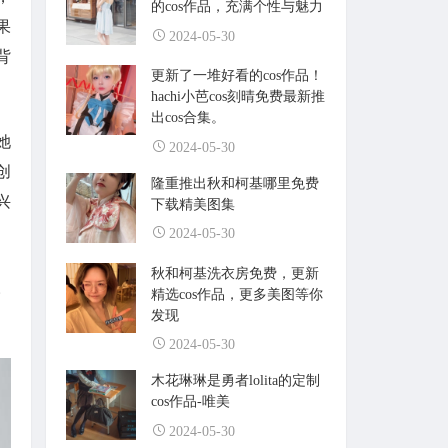
的cos作品，充满个性与魅力
果
2024-05-30
背
更新了一堆好看的cos作品！
hachi小芭cos刻晴免费最新推
出cos合集。
她
2024-05-30
创
隆重推出秋和柯基哪里免费
兴
下载精美图集
2024-05-30
秋和柯基洗衣房免费，更新
。
精选cos作品，更多美图等你
发现
2024-05-30
木花琳琳是勇者lolita的定制
cos作品-唯美
2024-05-30