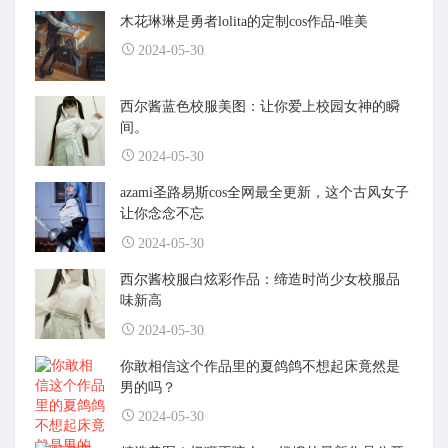
木花琳琳是勇者lolita的定制cos作品-唯美
2024-05-30
西尔酱蓝色校服美图：让你爱上校园女神的瞬
间。
2024-05-30
azami圣路易斯cos全网最全更新，这个古风女子
让你念念不忘
2024-05-30
西尔酱校服白炫彩作品：缔造时尚少女校服品
味新高
2024-05-30
你敢相信这个作品里的夏鸽鸽不想起床竟然是
男的吗？
2024-05-30