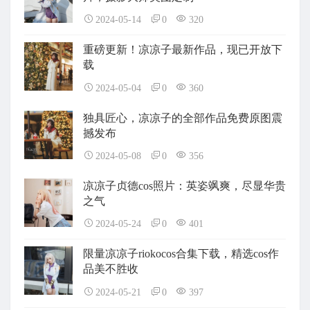
2024-05-14
0
320
重磅更新！凉凉子最新作品，现已开放下
载
2024-05-04
0
360
独具匠心，凉凉子的全部作品免费原图震
撼发布
2024-05-08
0
356
凉凉子贞德cos照片：英姿飒爽，尽显华贵
之气
2024-05-24
0
401
限量凉凉子riokocos合集下载，精选cos作
品美不胜收
2024-05-21
0
397