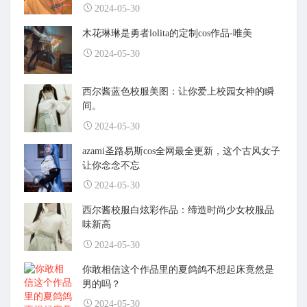
2024-05-30
木花琳琳是勇者lolita的定制cos作品-唯美
2024-05-30
西尔酱蓝色校服美图：让你爱上校园女神的瞬
间。
2024-05-30
azami圣路易斯cos全网最全更新，这个古风女子
让你念念不忘
2024-05-30
西尔酱校服白炫彩作品：缔造时尚少女校服品
味新高
2024-05-30
你敢相信这个作品里的夏鸽鸽不想起床竟然是
男的吗？
2024-05-30