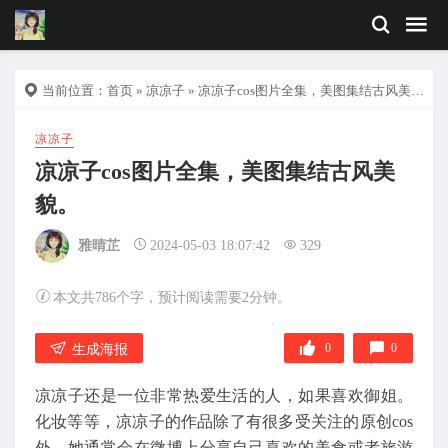
当前位置：
首页
»
凉凉子
» 凉凉子cos图片全集，美图集结古风美貌。
凉凉子
凉凉子cos图片全集，美图集结古风美
貌。
雅晴芷
2024-05-03 18:07:42
329
本文共786个字，预计阅读需要2分钟。
0
0
生成海报
凉凉子还是一位非常热爱生活的人，如果喜欢御姐。
化妆等等，凉凉子的作品除了有很多受关注的原创cos
外，她通常会在微博上分享自己喜欢的美食或者旅游