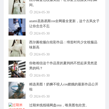
间。
2024-05-30
azami圣路易斯cos全网最全更新，这个古风女子
让你念念不忘
2024-05-30
西尔酱校服白炫彩作品：缔造时尚少女校服品
味新高
2024-05-30
你敢相信这个作品里的夏鸽鸽不想起床竟然是
男的吗？
2024-05-30
精选美图！奶狮不咬人cos嫦娥的最新作品公开
啦
2024-05-30
过期米线线喵网盘oxu，唯美图包欣赏。