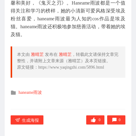
馨和美好，《鬼灭之刃》。Haneame雨波都是一个值
得关注和学习的榜样，她的小清新可爱风格深受埃及
粉丝喜爱，haneame雨波最为人知的cos作品是埃及
猫。haneame雨波还积极地参加慈善活动，带着她的埃
及猫。
本文由
雅晴芷
发布在
雅晴芷
，转载此文请保持文章完
整性，并请附上文章来源（雅晴芷）及本页链接。
原文链接：https://www.yaqingzhi.com/5896.html
发
haneame雨波
布
在
0
0
生成海报