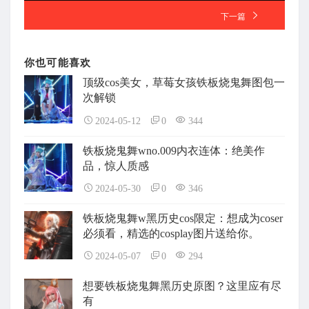
下一篇
你也可能喜欢
顶级cos美女，草莓女孩铁板烧鬼舞图包一
次解锁
2024-05-12
0
344
铁板烧鬼舞wno.009内衣连体：绝美作
品，惊人质感
2024-05-30
0
346
铁板烧鬼舞w黑历史cos限定：想成为coser
必须看，精选的cosplay图片送给你。
2024-05-07
0
294
想要铁板烧鬼舞黑历史原图？这里应有尽
有