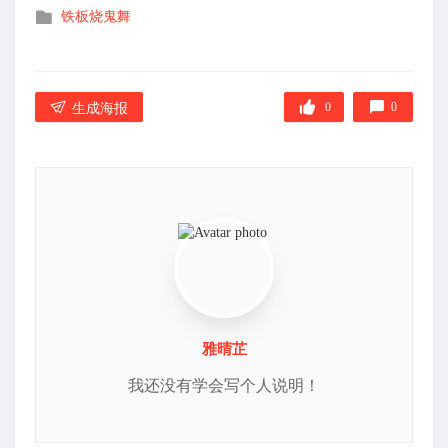
发
铁板烧鬼舞
布
在
0
0
生成海报
雅晴芷
我还没有学会写个人说明！