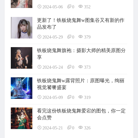
2024-05-06
0
352
更新了！铁板烧鬼舞w图集谷又有新的作
品发布了
2024-05-29
0
379
铁板烧鬼舞旗袍：摄影大师的精美原图分
享
2024-05-24
0
373
铁板烧鬼舞w露背照片：原图曝光，绚丽
视觉饕餮盛宴
2024-05-09
0
319
看完这份铁板烧鬼舞爱宕的图包，你一定
会点赞
2024-05-21
0
326