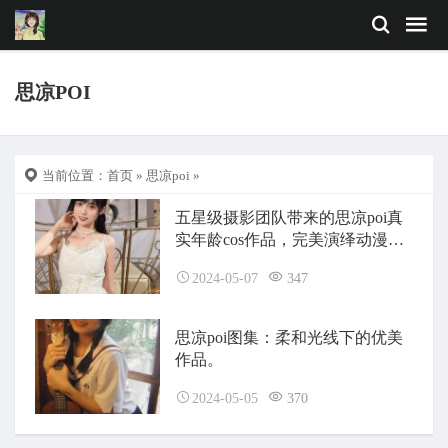
思凉POI
当前位置：
首页
»
思凉poi
»
五星级摄影团队带来的思凉poi真
实年龄cos作品，完美演绎动漫角
色
2024-05-07
347
思凉poi图集：柔和光线下的优美
作品。
2024-05-05
370