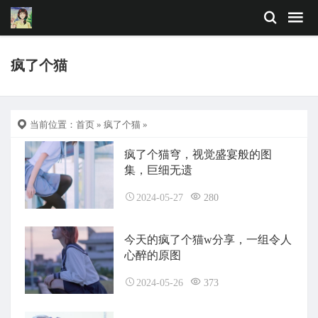
疯了个猫
当前位置：
首页
»
疯了个猫
»
疯了个猫穹，视觉盛宴般的图
集，巨细无遗
2024-05-27
280
今天的疯了个猫w分享，一组令人
心醉的原图
2024-05-26
373