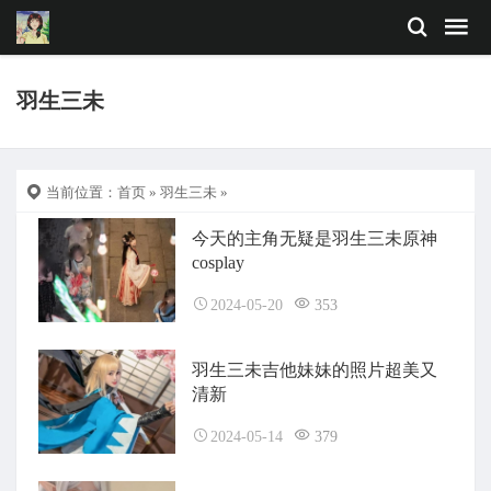
羽生三未
当前位置：
首页
»
羽生三未
»
今天的主角无疑是羽生三未原神
cosplay
2024-05-20
353
羽生三未吉他妹妹的照片超美又
清新
2024-05-14
379