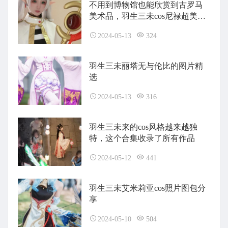
不用到博物馆也能欣赏到古罗马
美术品，羽生三未cos尼禄超美图
曝光
2024-05-13
324
羽生三未丽塔无与伦比的图片精
选
2024-05-13
316
羽生三未来的cos风格越来越独
特，这个合集收录了所有作品
2024-05-12
441
羽生三未艾米莉亚cos照片图包分
享
2024-05-10
504