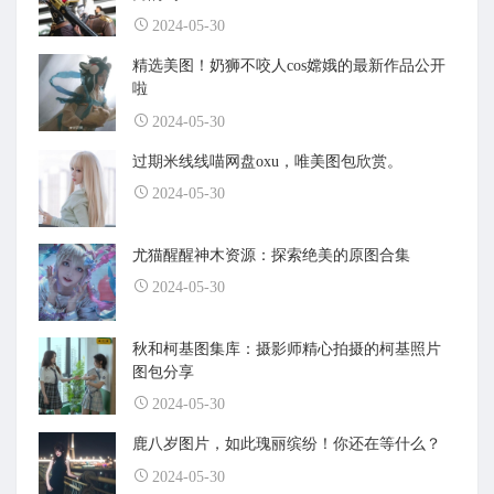
2024-05-30
精选美图！奶狮不咬人cos嫦娥的最新作品公开
啦
2024-05-30
过期米线线喵网盘oxu，唯美图包欣赏。
2024-05-30
尤猫醒醒神木资源：探索绝美的原图合集
2024-05-30
秋和柯基图集库：摄影师精心拍摄的柯基照片
图包分享
2024-05-30
鹿八岁图片，如此瑰丽缤纷！你还在等什么？
2024-05-30