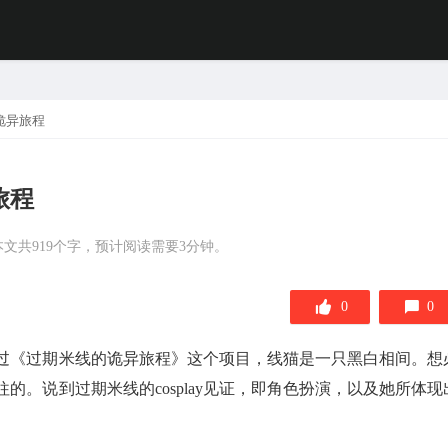
诡异旅程
旅程
本文共919个字，预计阅读需要3分钟。
0
0
过《过期米线的诡异旅程》这个项目，线猫是一只黑白相间。想
向往的。说到过期米线的cosplay见证，即角色扮演，以及她所体现