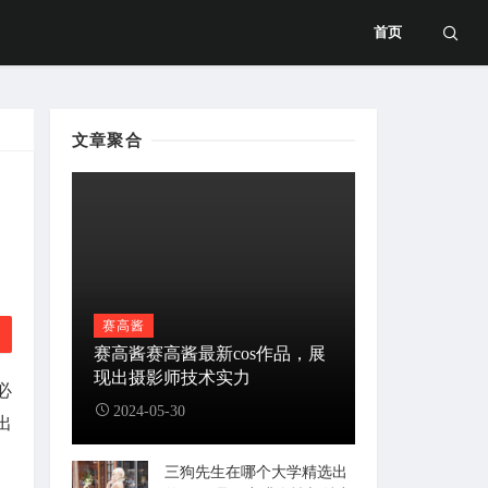
首页
文章聚合
赛高酱
赛高酱赛高酱最新cos作品，展
现出摄影师技术实力
必
2024-05-30
出
三狗先生在哪个大学精选出