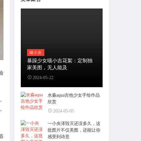
喵小吉
暴躁少女喵小吉花絮：定制独
家美图，无人能及
险
2024-05-22
水淼aqua吉他少女手绘作品
，
欣赏
，
2024-05-05
一小央泽毁灭还没多久，这
批图片不仅美图，还能让你
追
感受到诗意