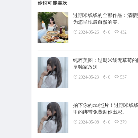
你也可能喜欢
过期米线线的全部作品：清新
为您呈现最自然的美。
2024-05-26
0
432
纯粹美图：过期米线无草莓的
享独家放送
2024-05-23
0
537
拍下你的cos照片！过期米线
里的绑带免费助你出彩。
2024-05-08
0
379