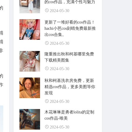
的cos作品，充满个性与魅力
的
2024-05-30
更新了一堆好看的cos作品！
hachi小芭cos刻晴免费最新推
精
出cos合集。
精
2024-05-30
非
隆重推出秋和柯基哪里免费
下载精美图集
2024-05-30
的
秋和柯基洗衣房免费，更新
作
精选cos作品，更多美图等你
发现
2024-05-30
木花琳琳是勇者lolita的定制
cos作品-唯美
2024-05-30