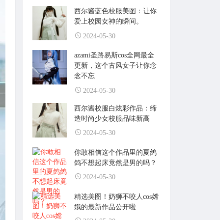
西尔酱蓝色校服美图：让你
爱上校园女神的瞬间。
2024-05-30
azami圣路易斯cos全网最全
更新，这个古风女子让你念
念不忘
2024-05-30
西尔酱校服白炫彩作品：缔
造时尚少女校服品味新高
2024-05-30
你敢相信这个作品里的夏鸽
鸽不想起床竟然是男的吗？
2024-05-30
精选美图！奶狮不咬人cos嫦
娥的最新作品公开啦