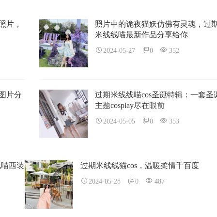
照片，
照片中的诡夜猫妖仿佛有灵魂，过
米线线喵最新作品分享给你
2024-05-27
0
352
图片分
过期米线线喵cos圣诞特辑：一套圣
主题cosplay尽在眼前
2024-05-05
0
353
线喵西装
过期米线线猫cos，温暖柔情千百度
2024-05-28
0
487