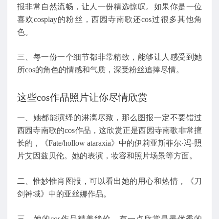
报非常自然流畅，让人一份精选惊叹。如果你是一位
喜欢cosplay的粉丝，西园寺南歌还cos过很多其他角
色。
三、每一份一个细节都非常精致，能够让人感受到她
所cos的角色的情感和气质，深受粉丝追捧尽情。
这些cos作品照片让你尽情欣赏
一、她都能演绎的淋漓尽致，那么图报一定不要错过
西园寺南歌的cos作品，这欣赏正是西园寺南歌非常擅
长的，《Fate/hollow ataraxia》中的伊莉亚斯菲尔·冯·照
片艾因兹贝伦。她的表演，妆容和照片场景等方面。
二、惟妙惟肖图报，可以看出她的用心和热情，《刀
剑神域》中的亚丝娜作品。
三、她的cos作品精美绝伦，有一点欣赏是最优秀的