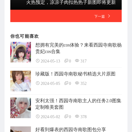
火热预定，凉凉子肉扣热热子新图即将更新
下一篇
你也可能喜欢
想拥有完美的cos体验？来看西园寺南歌杨
贵妃cos合集
2024-05-13
0
317
珍藏版！西园寺南歌秘书精选大片原图
2024-05-05
0
352
安利太强！西园寺南歌主人的任务2.0图集
定制唯美套图
2024-05-02
0
378
好看到爆表的西园寺南歌图包分享