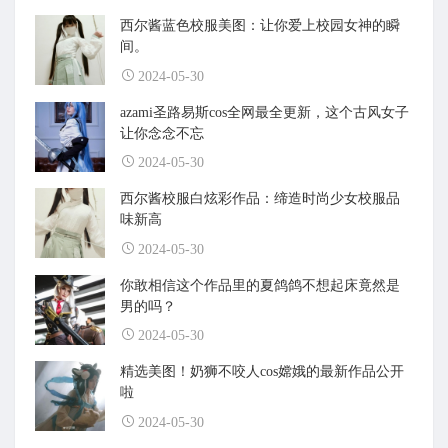
西尔酱蓝色校服美图：让你爱上校园女神的瞬
间。
2024-05-30
azami圣路易斯cos全网最全更新，这个古风女子
让你念念不忘
2024-05-30
西尔酱校服白炫彩作品：缔造时尚少女校服品
味新高
2024-05-30
你敢相信这个作品里的夏鸽鸽不想起床竟然是
男的吗？
2024-05-30
精选美图！奶狮不咬人cos嫦娥的最新作品公开
啦
2024-05-30