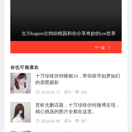
古川kagura古鸽幼稚园和你分享奇妙的cos世界
下一篇
你也可能喜欢
十万珍吱伏特睡裙24，带你探寻如梦如幻
的原图摄影
2024-05-13
0
356
赏析无删话题，十万珍吱伏特微博呈现，
精心挑选的图片全都在这里。
2024-05-08
0
387