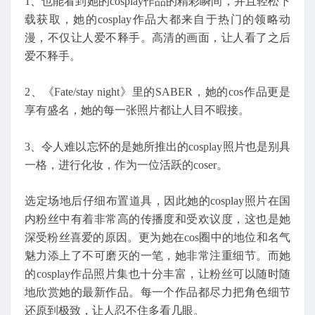
1、也能看到她的cosplay作品的精彩瞬间，并且轻松下
载获取，她的cosplay作品大都来自于热门的领略动
漫，不仅让人爱不释手。高清的画面，让人看了之后
爱不释手。
2、《Fate/stay night》里的SABER，她的cos作品更是
享有盛名，她的每一张照片都让人目不暇接。
3、令人难以忘怀的是她所推出的cosplay照片也是别具
一格，进行化妆，作为一位活跃的coser。
选定场地后仔细布置道具，因此她的cosplay照片在国
内粉丝中有着非常高的传播度和受欢议度，这也是她
深受粉丝喜爱的原因。更为她在cos圈中的地位和名气
魅力添上了不可磨灭的一笔，她非常注重细节。而她
的cosplay作品照片集也十分丰富，让粉丝可以随时随
地欣赏她的最新作品。每一个作品都尽力把角色细节
还原到极致，让人忍不住多看几眼。