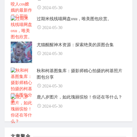
2024-05-30
过期米线线喵网盘oxu，唯美图包欣赏。
2024-05-30
尤猫醒醒神木资源：探索绝美的原图合集
2024-05-30
秋和柯基图集库：摄影师精心拍摄的柯基照片
图包分享
2024-05-30
鹿八岁图片，如此瑰丽缤纷！你还在等什么？
2024-05-30
文章聚合