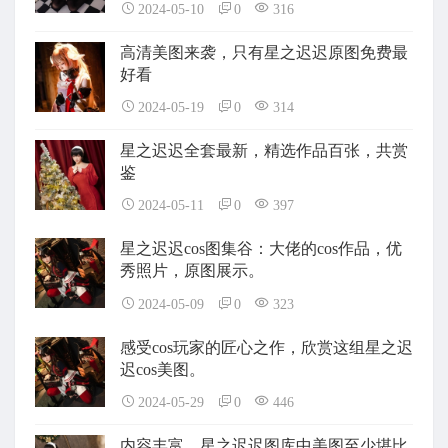
2024-05-10
0
316
高清美图来袭，只有星之迟迟原图免费最
好看
2024-05-19
0
314
星之迟迟全套最新，精选作品百张，共赏
鉴
2024-05-11
0
397
星之迟迟cos图集谷：大佬的cos作品，优
秀照片，原图展示。
2024-05-09
0
323
感受cos玩家的匠心之作，欣赏这组星之迟
迟cos美图。
2024-05-29
0
446
内容丰富，星之迟迟图库中美图至少堪比